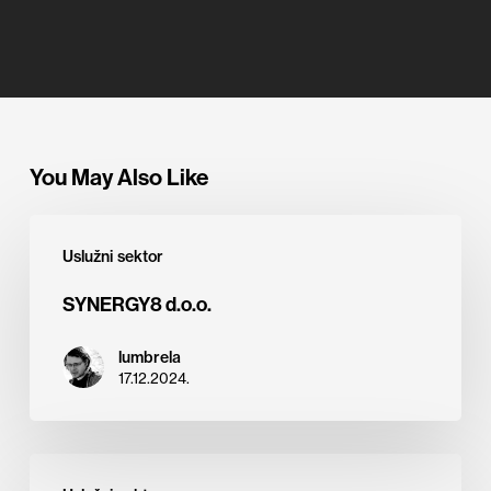
You May Also Like
SYNERGY8
Uslužni sektor
d.o.o.
SYNERGY8 d.o.o.
lumbrela
17.12.2024.
ŠKVER,