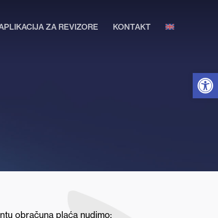
APLIKACIJA ZA REVIZORE
KONTAKT
Open
mentu obračuna plaća nudimo: