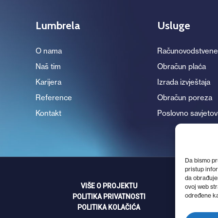
Lumbrela
Usluge
O nama
Računovodstvene
Naš tim
Obračun plaća
Karijera
Izrada izvještaja
Reference
Obračun poreza
Kontakt
Poslovno savjetov
Da bismo pru
pristup inf
da obrađujem
VIŠE O PROJEKTU
ovoj web str
određene kar
POLITIKA PRIVATNOSTI
POLITIKA KOLAČIĆA