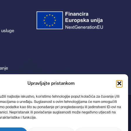
 usluge
anje
Upravljajte pristankom
žili najbolje iskustvo, koristimo tehnologije poput kolačića za čuvanje i/ili
ormacijama o uređaju. Suglasnost s ovim tehnologijama će nam omogućiti
o podatke kao što su ponašanje pri pregledavanju ili jedinstveni ID-ovi na
anici. Nepristanak ili povlačenje suglasnosti može negativno utjecati na
akteristike i funkcije.