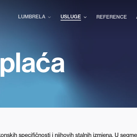
LUMBRELA
USLUGE
REFERENCE
plaća
nskih specifičnosti i njihovih stalnih izmjena. U seg