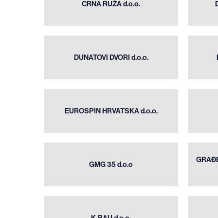
RUŽA
CRNA RUŽA d.o.o.
d.o.o.
DUNATOVI
DVORI
DUNATOVI DVORI d.o.o.
d.o.o.
EUROSPIN
HRVATSKA
EUROSPIN HRVATSKA d.o.o.
d.o.o.
GMG
GRAĐE
35
GMG 35 d.o.o
d.o.o
K-
BAU
K-BAU d.o.o.