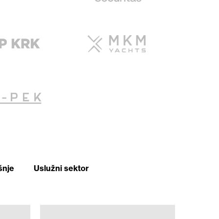
šnje
Uslužni sektor
ALT-