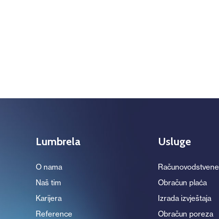
ZAJEDNICA
VACANSOLEIL
ŽUPANIJSKIH
ZAJEDNICA ŽUPANIJSKIH L
VACANSOLEIL d.o.o.
UPRAVA
d.o.o.
LUČKIH
UPRAVA
Lumbrela
Usluge
O nama
Računovodstvene
Naš tim
Obračun plaća
Karijera
Izrada izvještaja
Reference
Obračun poreza