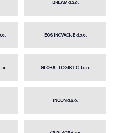
DREAM d.o.o.
d.o.o.
EOS
INOVACIJE
.o.
EOS INOVACIJE d.o.o.
d.o.o.
GLOBAL
LOGISTIC
.o.
GLOBAL LOGISTIC d.o.o.
d.o.o.
INCON
INCON d.o.o.
d.o.o.
KB
PLACE
KB PLACE d.o.o.