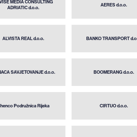
VISE MEDIA CONSULTING
CONSULTING
AERES d.o.o.
ADRIATIC d.o.o.
d.o.o.
ADRIATIC
d.o.o.
ALVISTA
BANKO
REAL
TRANSPORT
ALVISTA REAL d.o.o.
BANKO TRANSPORT d.o.
d.o.o.
d.o.o.
BONACA
BOOMERANG
SAVJETOVANJE
ACA SAVJETOVANJE d.o.o.
BOOMERANG d.o.o.
d.o.o.
d.o.o.
Chenco
CIRTUO
Podružnica
henco Podružnica Rijeka
CIRTUO d.o.o.
d.o.o.
Rijeka
DENTUM
DOMUS