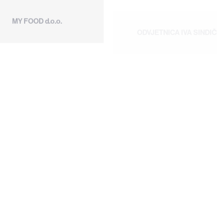
IVA SINDIČIĆ
d.o.o.
OPTI
PAN-
ENGINEERING
I ENGINEERING NET D.O.O
PEK
PAN-PEK d.o.o.
NET D.O.O
d.o.o.
PETERKA
&
TERKA & PARTNERS d.o.o.
PHYSIO
PARTNERS
PHYSIO TO GO
TO GO
d.o.o.
PROFIL
R.R.A.
NEKRETNINE
PORIN
OFIL NEKRETNINE d.o.o.
R.R.A. PORIN d.o.o.
d.o.o.
d.o.o.