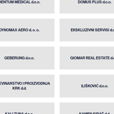
MEDICAL
PLUS
DENTUM MEDICAL d.o.o.
DOMUS PLUS d.o.o.
d.o.o.
d.o.o.
DYNOMAX
EKSKLUZIVNI
AERO d. o.
DYNOMAX AERO d. o. o.
EKSKLUZIVNI SERVISI d.o
SERVISI d.o.o.
o.
GIOMAR
GEBERUNG
REAL
GEBERUNG d.o.o.
GIOMAR REAL ESTATE d.o
d.o.o.
ESTATE
d.o.o.
GRAĐEVINARSTVO
ILIŠKOVIĆ
VINARSTVO I PROIZVODNJA
I PROIZVODNJA
ILIŠKOVIĆ d.o.o.
KRK d.d.
d.o.o.
KRK d.d.
KALI
KAMEN
TUNA
SIRAČ
KALI TUNA d.o.o.
KAMEN SIRAČ d.d.