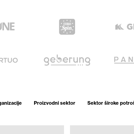
ganizacije
Proizvodni sektor
Sektor široke potro
ADVISE
MEDIA
AERES