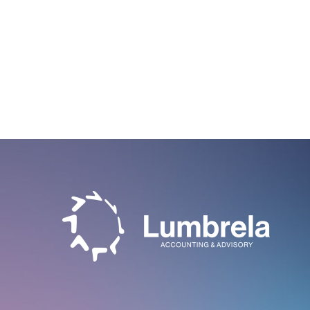
ULJANIK
ULJANIK BRODOGRADILIŠTE d.d. u
BRODOGRADILIŠTE
stečaju
d.d. u stečaju