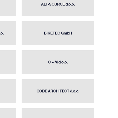
SOURCE
ALT-SOURCE d.o.o.
d.o.o.
BIKETEC
o.
BIKETEC GmbH
GmbH
C –
M
C – M d.o.o.
d.o.o.
CODE
ARCHITECT
CODE ARCHITECT d.o.o.
d.o.o.
DREAM