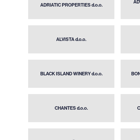
AD
PROPERTIES
ADRIATIC PROPERTIES d.o.o.
d.o.o.
ALVISTA
ALVISTA d.o.o.
d.o.o.
BLACK
ISLAND
BLACK ISLAND WINERY d.o.o.
BON
WINERY
d.o.o.
CHANTES
CHANTES d.o.o.
C
d.o.o.
CRNA