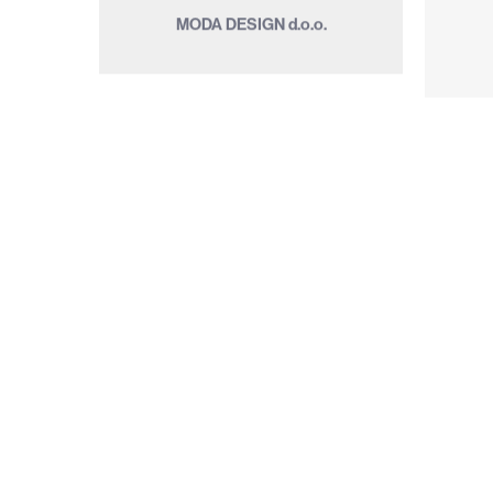
d.o.o.
OPG
KUĆA
VINA
OPG KUĆA VINA IVAN KATUNAR
OPT
IVAN
KATUNAR
PARTICULA
GROUP
PARTICULA GROUP d.o.o.
PE
d.o.o.
PIK
PIK d.d.
PR
d.d.