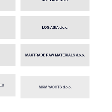
d.o.o.
LOG
ASIA
LOG ASIA d.o.o.
d.o.o.
MAXTRADE
RAW
MAXTRADE RAW MATERIALS d.o.o.
MATERIALS
d.o.o.
MKM
YACHTS
EB
MKM YACHTS d.o.o.
d.o.o.
ODVJETNICA
JELENA
IĆ
ODVJETNICA JELENA ZJAČIĆ