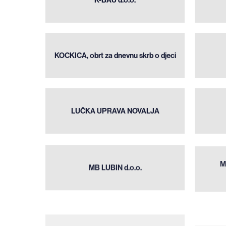
d.o.o.
KOCKICA,
obrt za
dnevnu
KOCKICA, obrt za dnevnu skrb o djeci
skrb o
djeci
LUČKA
UPRAVA
LUČKA UPRAVA NOVALJA
NOVALJA
MB
M
LUBIN
MB LUBIN d.o.o.
d.o.o.
MODA
DESIGN
MODA DESIGN d.o.o.